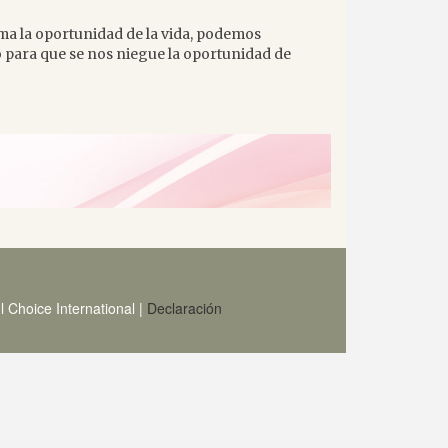
lma la oportunidad de la vida, podemos
o para que se nos niegue la oportunidad de
hoice International |
Declaración