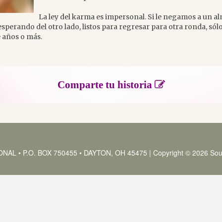
La ley del karma es impersonal. Si le negamos a un a
sperando del otro lado, listos para regresar para otra ronda, sól
e años o más.
Comparte tu historia
 • P.O. BOX 750455 • DAYTON, OH 45475 | Copyright © 2026 Soul C