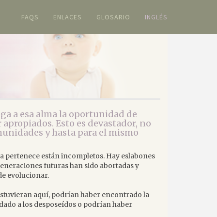
FAQS
ENLACES
GLOSARIO
INGLÉS
ga a esa alma la oportunidad de
r apropiados. Esto es devastador, no
omunidades y hasta para el mismo
alma pertenece están incompletos. Hay eslabones
 generaciones futuras han sido abortadas y
de evolucionar.
 estuvieran aquí, podrían haber encontrado la
udado a los desposeídos o podrían haber